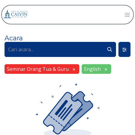
Acara
Seminar Orang Tua & Guru
English
×
×