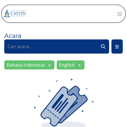
Acara
Bahasa Indonesia
English
×
×