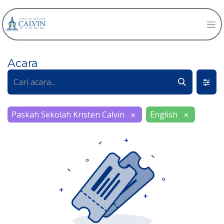
Acara
Paskah Sekolah Kristen Calvin
English
×
×