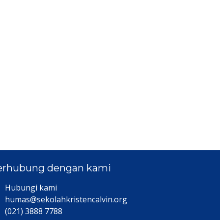
erhubung dengan kami
Hubungi kami​
humas@sekolahkristencalvin.org
(021) 3888 7788