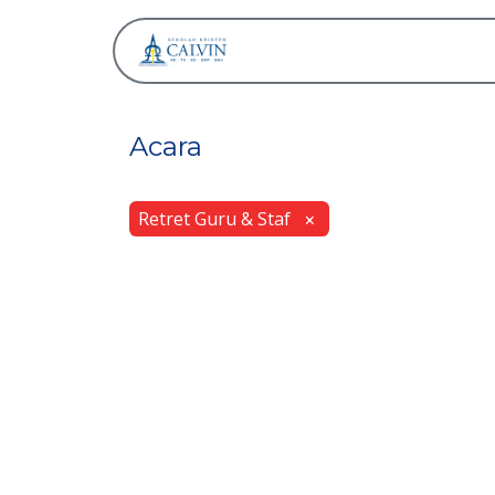
Tentang
Acara
Retret Guru & Staf
×