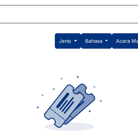
Akademik
Dunia Sekolah
Seni
Daftar
Jenis
Bahasa
Acara Ma