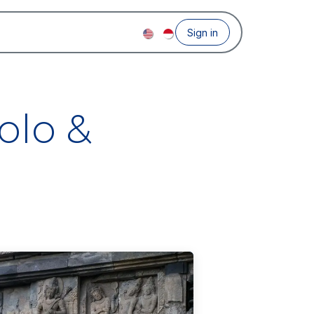
Sign in
olo &