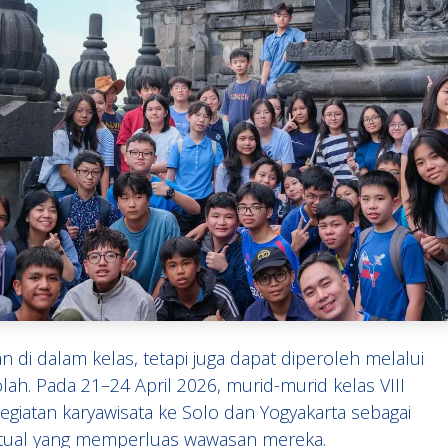
n di dalam kelas, tetapi juga dapat diperoleh melalui
ah. Pada 21–24 April 2026, murid-murid kelas VIII
kegiatan karyawisata ke Solo dan Yogyakarta sebagai
stual yang memperluas wawasan mereka.