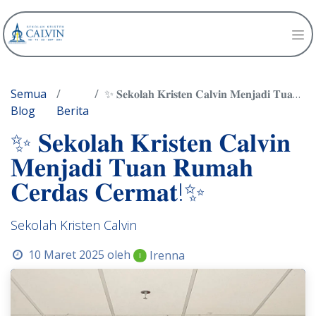
Semua
✨ 𝐒𝐞𝐤𝐨𝐥𝐚𝐡 𝐊𝐫𝐢𝐬𝐭𝐞𝐧 𝐂𝐚𝐥𝐯𝐢𝐧 𝐌𝐞𝐧𝐣𝐚𝐝𝐢 𝐓𝐮𝐚𝐧 𝐑𝐮𝐦𝐚𝐡 𝐂𝐞𝐫𝐝𝐚𝐬 𝐂𝐞𝐫𝐦𝐚𝐭!✨
Blog
Berita
✨ 𝐒𝐞𝐤𝐨𝐥𝐚𝐡 𝐊𝐫𝐢𝐬𝐭𝐞𝐧 𝐂𝐚𝐥𝐯𝐢𝐧
𝐌𝐞𝐧𝐣𝐚𝐝𝐢 𝐓𝐮𝐚𝐧 𝐑𝐮𝐦𝐚𝐡
𝐂𝐞𝐫𝐝𝐚𝐬 𝐂𝐞𝐫𝐦𝐚𝐭!✨
Sekolah Kristen Calvin
10 Maret 2025
oleh
Irenna