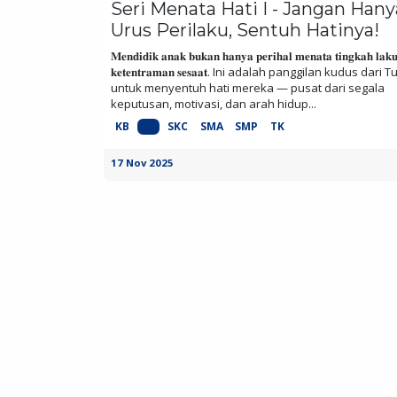
Seri Menata Hati I - Jangan Hany
Urus Perilaku, Sentuh Hatinya!
𝐌𝐞𝐧𝐝𝐢𝐝𝐢𝐤 𝐚𝐧𝐚𝐤 𝐛𝐮𝐤𝐚𝐧 𝐡𝐚𝐧𝐲𝐚 𝐩𝐞𝐫𝐢𝐡𝐚𝐥 𝐦𝐞𝐧𝐚𝐭𝐚 𝐭𝐢𝐧𝐠𝐤𝐚𝐡 𝐥𝐚𝐤
𝐤𝐞𝐭𝐞𝐧𝐭𝐫𝐚𝐦𝐚𝐧 𝐬𝐞𝐬𝐚𝐚𝐭. Ini adalah panggilan kudus dari
untuk menyentuh hati mereka — pusat dari segala
keputusan, motivasi, dan arah hidup...
KB
SD
SKC
SMA
SMP
TK
17 Nov 2025