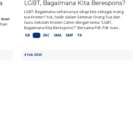
a
LGBT, Bagaimana Kita Berespons?
LGBT: Bagaimana seharusnya sikap kita sebagai orang
tua Kristen? Yuk, hadir dalam Seminar Orang Tua dan
 𝐝𝐞𝐦𝐢
Guru Sekolah Kristen Calvin dengan tema "LGBT,
 Tuhan
Bagaimana Kita Berespons?" Bersama Pdt. Pdt. Ivan...
KB
SD
SKC
SMA
SMP
TK
4 Feb 2025