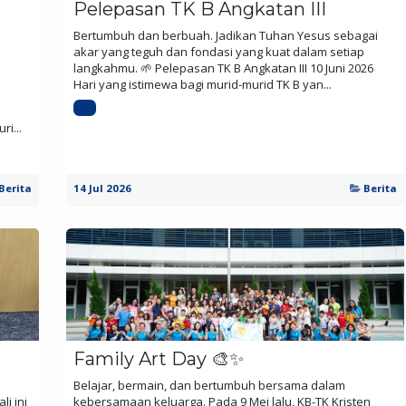
Pelepasan TK B Angkatan III
Bertumbuh dan berbuah. Jadikan Tuhan Yesus sebagai
akar yang teguh dan fondasi yang kuat dalam setiap
langkahmu. 🌱 Pelepasan TK B Angkatan III 10 Juni 2026
Hari yang istimewa bagi murid-murid TK B yan...
TK
i...
Berita
14 Jul 2026
Berita
Family Art Day 🎨✨
Belajar, bermain, dan bertumbuh bersama dalam
li ini
kebersamaan keluarga. Pada 9 Mei lalu, KB-TK Kristen