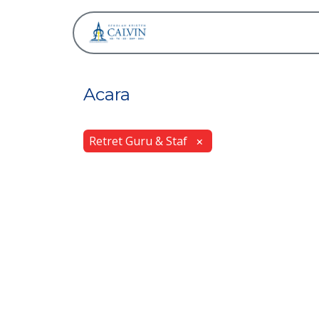
Tentang
Acara
Retret Guru & Staf
×