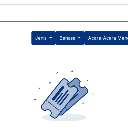
Akademik
Dunia Sekolah
Seni
Daftar
Jenis
Bahasa
Acara-Acara Men