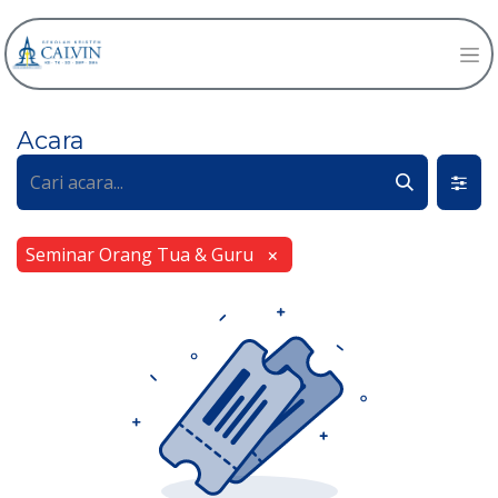
Acara
Seminar Orang Tua & Guru
×