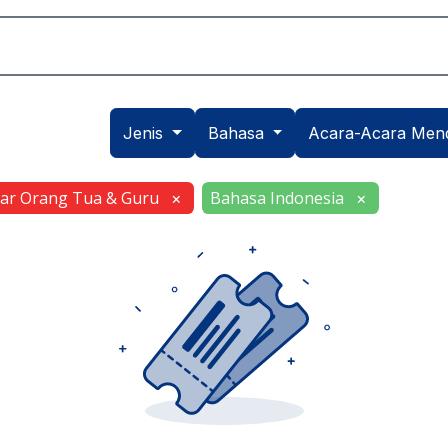
Akademik
Dunia Sekolah
Seni
Daftar
Jenis
Bahasa
Acara-Acara Men
ar Orang Tua & Guru
Bahasa Indonesia
×
×