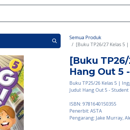
Akademik
Dunia Sekolah
Seni
Daftar
Semua Produk
[Buku TP26/27 Kelas 5 |
[Buku TP26/2
Hang Out 5 
Buku TP25/26 Kelas 5 | Ing
Judul: Hang Out 5 - Studen
ISBN: 9781640150355
Penerbit: ASTA
Pengarang: Jake Murray, Al