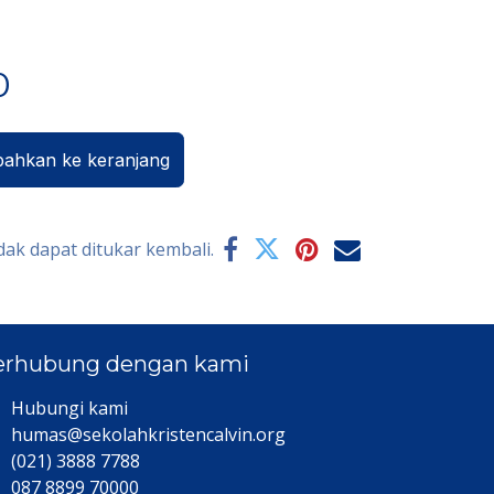
0
ahkan ke keranjang
dak dapat ditukar kembali.
erhubung dengan kami
Hubungi kami​
humas@sekolahkristencalvin.org
(021) 3888 7788
087 8899 70000