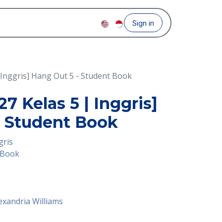
Sign in
 Inggris] Hang Out 5 - Student Book
7 Kelas 5 | Inggris]
- Student Book
gris
t Book
exandria Williams