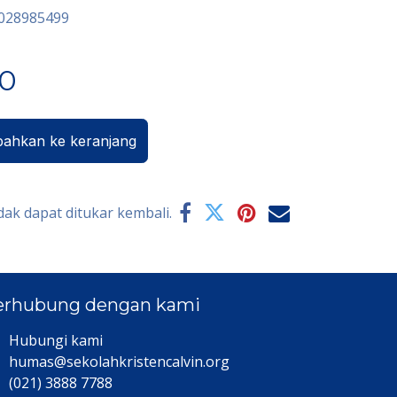
6028985499
00
ahkan ke keranjang
dak dapat ditukar kembali.
erhubung dengan kami
Hubungi kami​
humas@sekolahkristencalvin.org
(021) 3888 7788