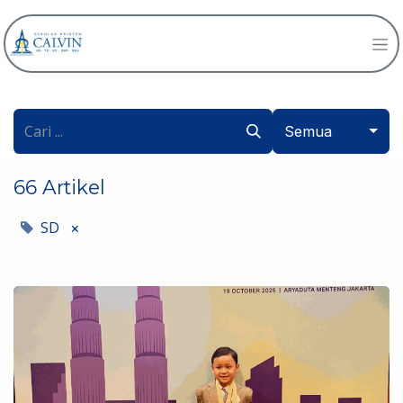
Semua
66 Artikel
SD
×