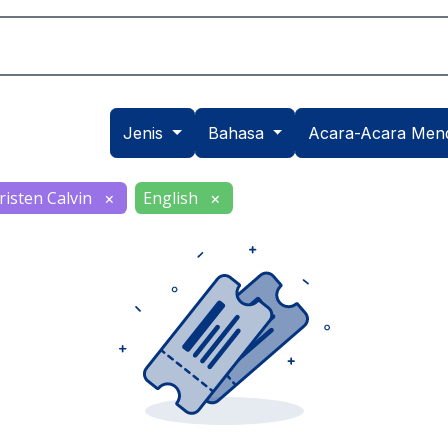
Akademik
Dunia Sekolah
Seni
Daftar
Jenis
Bahasa
Acara-Acara Men
isten Calvin
English
×
×