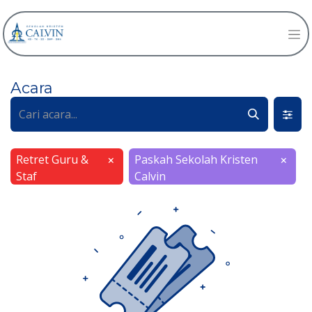
Acara
Retret Guru &
Paskah Sekolah Kristen
×
×
Staf
Calvin