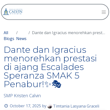
All
Dante dan Igracius menorehkan prestasi di ajang Escalades Speranza SMAK 5 Penabur!✨🎭
Blogs
News
Dante dan Igracius
menorehkan prestasi
di ajang Escalades
Speranza SMAK 5
Penabur!✨🎭
SMP Kristen Calvin
October 17, 2025
by
Timtania Lasyana Graceli