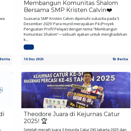
Membangun Komunitas Shalom
Bersama SMP Kristen Calvin❤️
ewa
Suasana SMP Kristen Calvin dipenuhi sukacita pada 5
Desember 2025! Para murid merayakan P4 (Proyek
Penguatan Profil Pelajar) dengan tema “Membangun
Komunitas Shalom”—sebuah ajakan untuk menghadirkan
k...
SMP
Berita
10 Des 2025
Berita
di
Theodore Juara di Kejurnas Catur
2025! 🏆
n
Setelah meraih Juara 3 Kejurda Catur DKI Jakarta 2025 dan